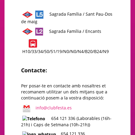
Sagrada Família / Sant Pau-Dos
de maig
Sagrada Família / Encants
H10/33/34/50/51/19/N0/N0/N4/B20/B24/N9
Contacte:
Per posar-te en contacte amb nosaltres et
recomanem utilitzar un dels mitjans que a
continuació posem a la vostra disposició:
info@clubfesta.es
654 121 336 (Laborables (16h-
21h) i Caps de Setmana (10h-21h))
654 121 336